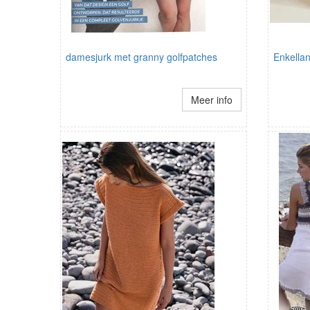
damesjurk met granny golfpatches
Enkellan
Meer info