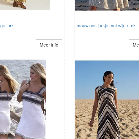
ge jurk
mouwloos jurkje met wijde rok
Meer info
Mee