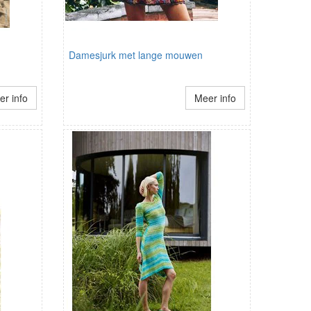
Damesjurk met lange mouwen
r info
Meer info