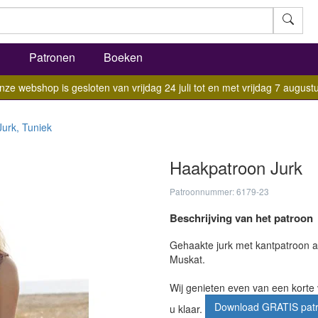
l
Patronen
Boeken
nze webshop is gesloten van vrijdag 24 juli tot en met vrijdag 7 augustu
Jurk, Tuniek
Haakpatroon Jurk
Patroonnummer: 6179-23
Beschrijving van het patroon
Gehaakte jurk met kantpatroon a
Muskat.
Wij genieten even van een korte 
Download GRATIS pat
u klaar.