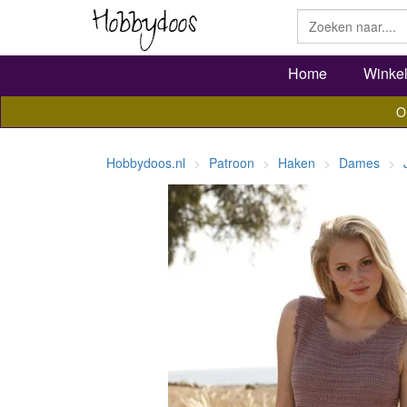
Home
Winke
O
Hobbydoos.nl
Patroon
Haken
Dames