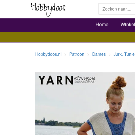
Home
Winke
Hobbydoos.nl
Patroon
Dames
Jurk, Tunie