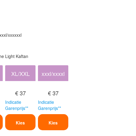
xxxl/xxxxxxl
e Light Kaftan
XL/XXL
xxxl/xxxxl
€ 37
€ 37
Indicatie
Indicatie
Garenprijs**
Garenprijs**
Kies
Kies