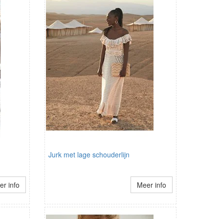
Jurk met lage schouderlijn
r info
Meer info