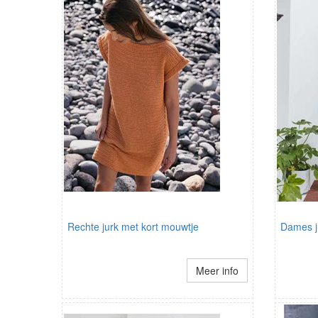
Rechte jurk met kort mouwtje
Dames j
Meer info