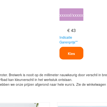
xxxxxl/xxxxxxl
€ 43
Indicatie
Garenprijs**
Kies
oter. Breiwerk is nooit op de millimeter nauwkeurig door verschil in bre
verfbad kan kleurverschil in het werkstuk ontstaan.
ben we onze prijzen afgerond naar hele euro's. Zie de winkelwagen vo