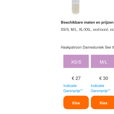
Beschikbare maten en prijzen
XS/S, M/L, XL/XXL, xxxl/xxxxl, xx
Haakpatroon Damestuniek See th
XS/S
M/L
€ 27
€ 30
Indicatie
Indicatie
Garenprijs**
Garenprijs**
Kies
Kies