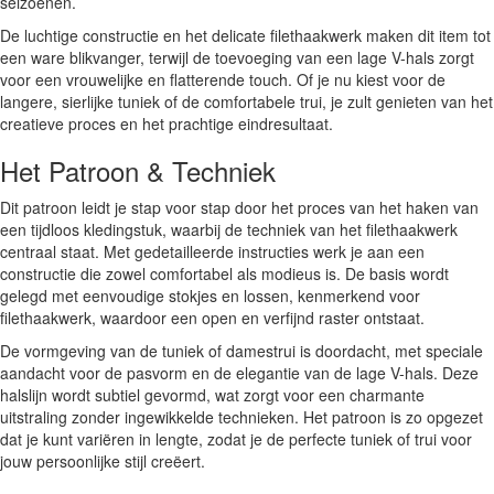
seizoenen.
De luchtige constructie en het delicate filethaakwerk maken dit item tot
een ware blikvanger, terwijl de toevoeging van een lage V-hals zorgt
voor een vrouwelijke en flatterende touch. Of je nu kiest voor de
langere, sierlijke tuniek of de comfortabele trui, je zult genieten van het
creatieve proces en het prachtige eindresultaat.
Het Patroon & Techniek
Dit patroon leidt je stap voor stap door het proces van het haken van
een tijdloos kledingstuk, waarbij de techniek van het filethaakwerk
centraal staat. Met gedetailleerde instructies werk je aan een
constructie die zowel comfortabel als modieus is. De basis wordt
gelegd met eenvoudige stokjes en lossen, kenmerkend voor
filethaakwerk, waardoor een open en verfijnd raster ontstaat.
De vormgeving van de tuniek of damestrui is doordacht, met speciale
aandacht voor de pasvorm en de elegantie van de lage V-hals. Deze
halslijn wordt subtiel gevormd, wat zorgt voor een charmante
uitstraling zonder ingewikkelde technieken. Het patroon is zo opgezet
dat je kunt variëren in lengte, zodat je de perfecte tuniek of trui voor
jouw persoonlijke stijl creëert.