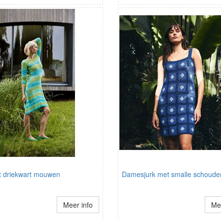
t driekwart mouwen
Damesjurk met smalle schoude
Meer info
Mee