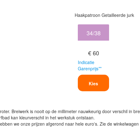
Haakpatroon Getailleerde jurk
34/38
€ 60
Indicatie
Garenprijs**
Kies
oter. Breiwerk is nooit op de millimeter nauwkeurig door verschil in bre
verfbad kan kleurverschil in het werkstuk ontstaan.
ben we onze prijzen afgerond naar hele euro's. Zie de winkelwagen vo