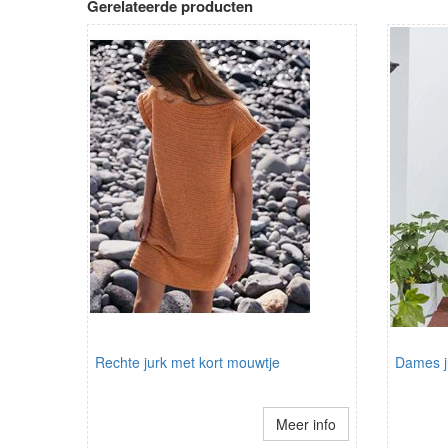
Gerelateerde producten
Rechte jurk met kort mouwtje
Dames j
Meer info