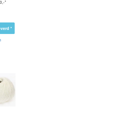
0,-*
verd *
n