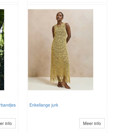
rbandjes
Enkellange jurk
r info
Meer info