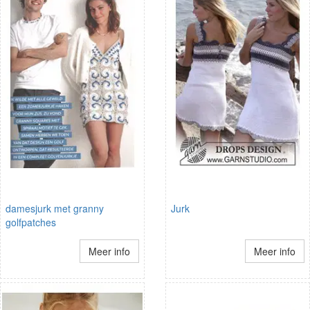
damesjurk met granny
Jurk
golfpatches
Meer info
Meer info