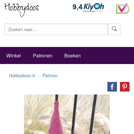
Zoeke
Winkel
Patronen
Boeken
Hobbydoos.nl
Patroon