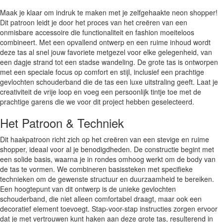
Maak je klaar om indruk te maken met je zelfgehaakte neon shopper!
Dit patroon leidt je door het proces van het creëren van een
onmisbare accessoire die functionaliteit en fashion moeiteloos
combineert. Met een opvallend ontwerp en een ruime inhoud wordt
deze tas al snel jouw favoriete metgezel voor elke gelegenheid, van
een dagje strand tot een stadse wandeling. De grote tas is ontworpen
met een speciale focus op comfort en stijl, inclusief een prachtige
gevlochten schouderband die de tas een luxe uitstraling geeft. Laat je
creativiteit de vrije loop en voeg een persoonlijk tintje toe met de
prachtige garens die we voor dit project hebben geselecteerd.
Het Patroon & Techniek
Dit haakpatroon richt zich op het creëren van een stevige en ruime
shopper, ideaal voor al je benodigdheden. De constructie begint met
een solide basis, waarna je in rondes omhoog werkt om de body van
de tas te vormen. We combineren basissteken met specifieke
technieken om de gewenste structuur en duurzaamheid te bereiken.
Een hoogtepunt van dit ontwerp is de unieke gevlochten
schouderband, die niet alleen comfortabel draagt, maar ook een
decoratief element toevoegt. Stap-voor-stap instructies zorgen ervoor
dat je met vertrouwen kunt haken aan deze grote tas, resulterend in