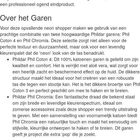
een professioneel ogend eindproduct.
Over het Garen
Voor deze opvallende neon shopper maken we gebruik van een
prachtige combinatie van twee hoogwaardige Phildar garens: Phil
Coton 4 en Phil Chromia. Deze selectie zorgt niet alleen voor de
perfecte textuur en duurzaamheid, maar ook voor een levendig
kleurenpalet dat de 'neon' look van de tas benadrukt.
Phildar Phil Coton 4: Dit 100% katoenen garen is geliefd om zijn
kwaliteit en comfort. Het is verrijkt met aloë vera, wat zorgt voor
een heerlijk zacht en beschermend effect op de huid. De dikkere
structuur maakt het ideaal voor het creëren van een robuuste
tas die tegen een stootje kan. Het is het dikkere broertje van Phil
Coton 3 en perfect geschikt om mee te haken en te breien.
Phildar Phil Chromia: Een fantastische draad die bekend staat
om zijn brede en levendige kleurenspectrum, ideaal om
zomerse accessoires zoals deze shopper een trendy uitstraling
te geven. Met een samenstelling van voornamelijk katoen biedt
Phil Chromia een natuurlijke touch en maakt het eenvoudig om
stijlvolle, kleurrijke ontwerpen te haken of te breien. Dit garen
geeft je project die extra 'pop' die je zoekt.