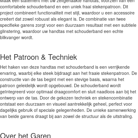
Maak een statement met uw zelfgehaakte handtas, voorzien van een
comfortabele schouderband en een uniek fraai stekenpatroon. Dit
project combineert functionaliteit met stijl, waardoor u een accessoire
creëert dat zowel robuust als elegant is. De combinatie van twee
specifieke garens zorgt voor een duurzaam resultaat met een subtiele
glinstering, waardoor uw handtas met schouderband een echte
blikvanger wordt.
Het Patroon & Techniek
Het haken van deze handtas met schouderband is een verrijkende
ervaring, waarbij elke steek bijdraagt aan het fraaie stekenpatroon. De
constructie van de tas begint met een stevige basis, waarna het
patroon geleidelijk wordt opgebouwd. De schouderband wordt
geïntegreerd voor optimaal draagcomfort en sluit naadloos aan bij het
ontwerp van de tas. Door de gekozen techniek en stekencombinatie
ontstaat een duurzaam en visueel aantrekkelijk geheel, perfect voor
dagelijks gebruik of speciale gelegenheden. De unieke samenwerking
van beide garens draagt bij aan zowel de structuur als de uitstraling.
Over het Garen