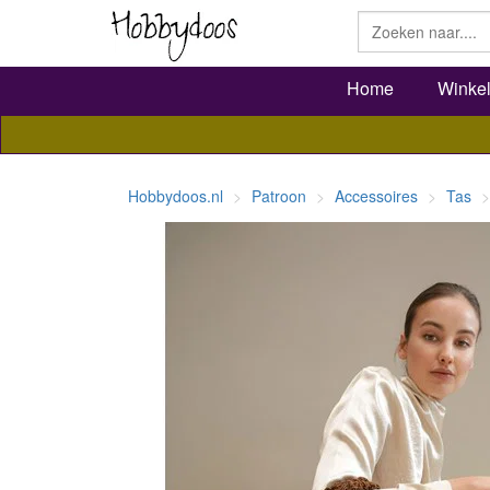
Home
Winke
Hobbydoos.nl
Patroon
Accessoires
Tas