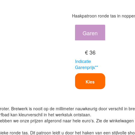
Haakpatroon ronde tas in noppe
Garen
€ 36
Indicatie
Garenprijs**
Kies
oter. Breiwerk is nooit op de millimeter nauwkeurig door verschil in bre
verfbad kan kleurverschil in het werkstuk ontstaan.
ben we onze prijzen afgerond naar hele euro's. Zie de winkelwagen vo
eke ronde tas. Dit patroon leidt u door het haken van een stijlvolle s