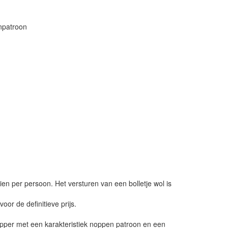
npatroon
ien per persoon. Het versturen van een bolletje wol is
or de definitieve prijs.
hopper met een karakteristiek noppen patroon en een