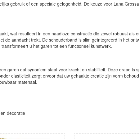
elijks gebruik of een speciale gelegenheid. De keuze voor Lana Gro
aakt, wat resulteert in een naadloze constructie die zowel robuust al
direct de aandacht trekt. De schouderband is slim geïntegreerd in het o
ransformeert u het garen tot een functioneel kunstwerk.
en garen dat synoniem staat voor kracht en stabiliteit. Deze draad is 
der elasticiteit zorgt ervoor dat uw gehaakte creatie zijn vorm behoudt
rouwbaar materiaal.
 en decoratie