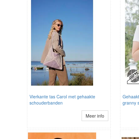
Vierkante tas Carol met gehaakte
Gehaakt
schouderbanden
granny 
Meer info