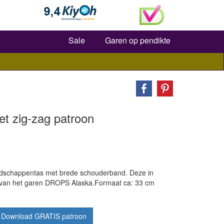
Zoeken
Sale
Garen op pendikte
t zig-zag patroon
schappentas met brede schouderband. Deze in
t van het garen DROPS Alaska.
Formaat ca: 33 cm
Download GRATIS patroon