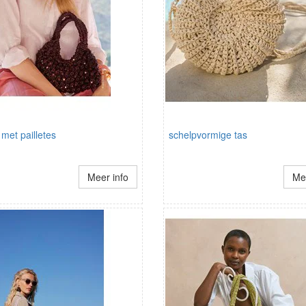
met pailletes
schelpvormige tas
Meer info
Mee