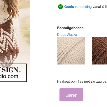
Gratis
verzending
vanaf € 5
Benodigdheden
Drops Alaska
Haakpatroon Tas met zig-zag pa
Garen