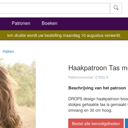
l
Patronen
Boeken
ivm drukte wordt uw bestelling maandag 10 augustus verwerkt.
Haken
Haakpatroon Tas me
Patroonnummer: 27632-5
Beschrijving van het patroon
DROPS design haakpatroon bood
stokjes gehaakte tas is gemaak
omvang en 30 cm hoog.
Bestel alle benodigdheden