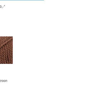
0,-*
troon