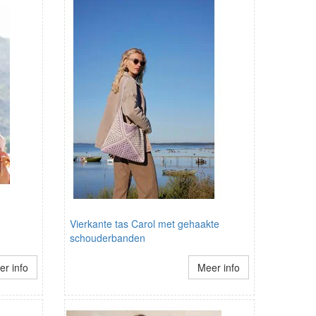
Vierkante tas Carol met gehaakte
schouderbanden
r info
Meer info