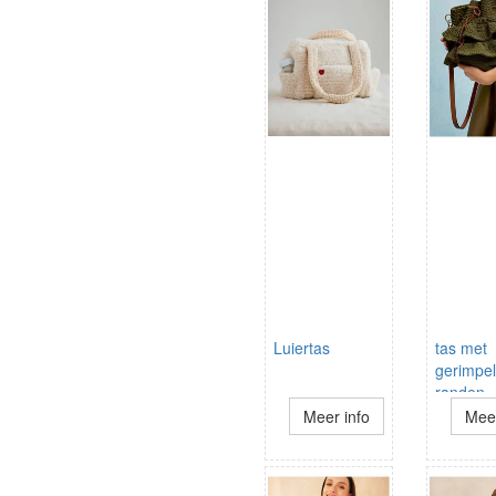
Luiertas
tas met
gerimpe
randen
Meer info
Meer