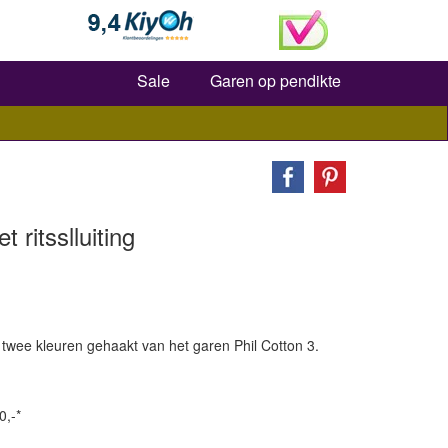
Zoeken
Sale
Garen op pendikte
ritsslluiting
n twee kleuren gehaakt van het garen Phil Cotton 3.
0,-*