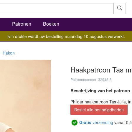
l
Patronen
Boeken
ivm drukte wordt uw bestelling maandag 10 augustus verwerkt.
Haken
Haakpatroon Tas met 
Patroonnummer: 32948-8
Beschrijving van het patroon
Phildar haakpatroon Tas Julia, i
Bestel alle benodigdheden
Gratis
verzending
vanaf € 5