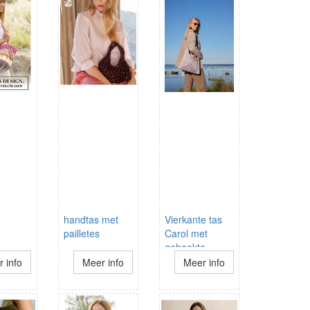
handtas met
Vierkante tas
pailletes
Carol met
gehaakte
schouderbanden
 info
Meer info
Meer info