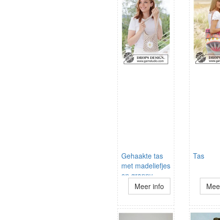
Gehaakte tas
Tas
met madeliefjes
en granny
squares
Meer info
Meer