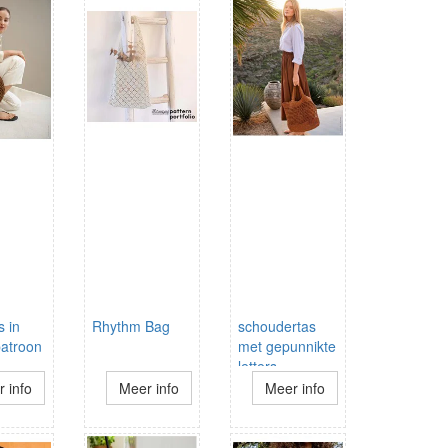
s in
Rhythm Bag
schoudertas
atroon
met gepunnikte
letters
 info
Meer info
Meer info