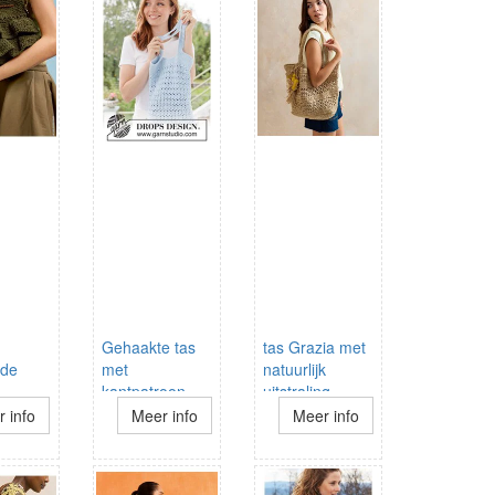
Gehaakte tas
tas Grazia met
lde
met
natuurlijk
kantpatroon
uitstraling
van stevig
 info
Meer info
Meer info
katoen