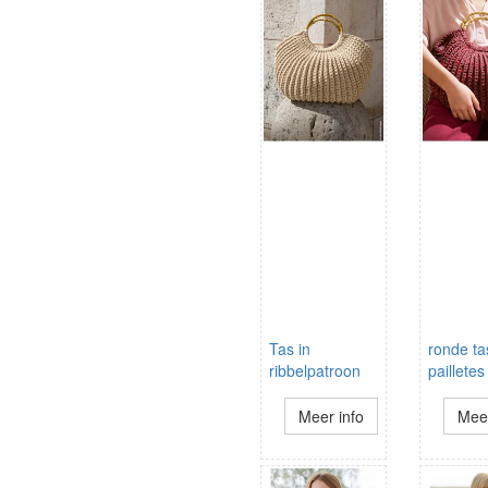
Tas in
ronde ta
ribbelpatroon
pailletes
Meer info
Meer