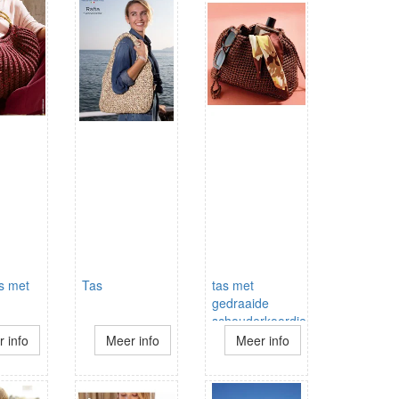
s met
Tas
tas met
gedraaide
schouderkoordjes
 info
Meer info
Meer info