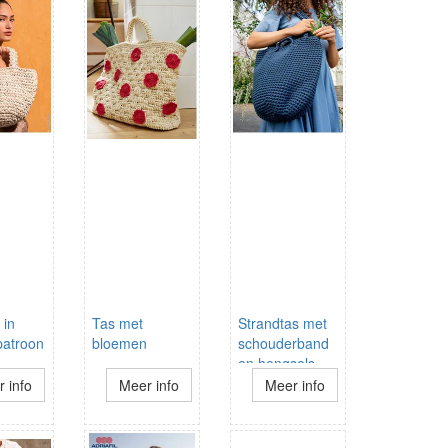
 in
Tas met
Strandtas met
patroon
bloemen
schouderband
en hengsels
 info
Meer info
Meer info