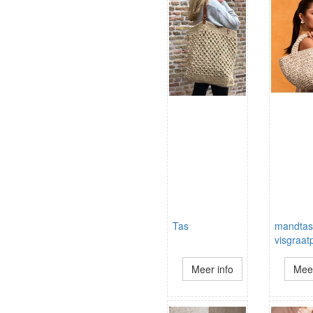
Tas
mandtas
visgraat
Meer info
Meer