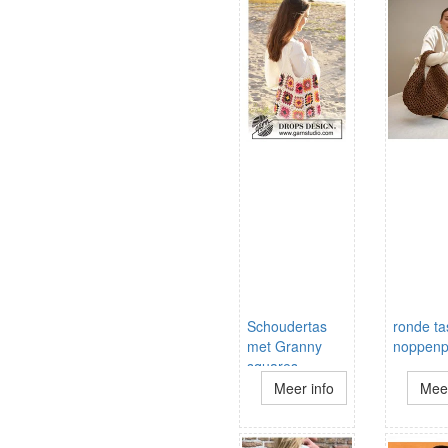
Schoudertas
ronde ta
met Granny
noppenp
squares
Meer info
Meer