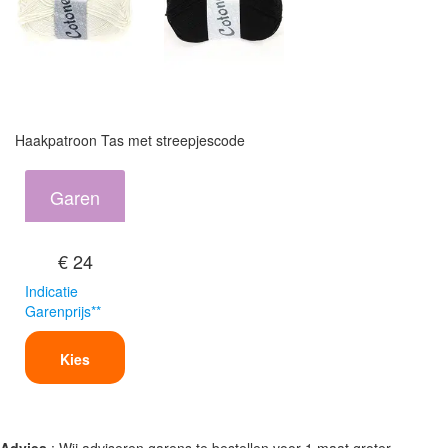
Haakpatroon Tas met streepjescode
Garen
€ 24
Indicatie
Garenprijs**
Kies
Advies
: Wij adviseren garens te bestellen voor 1 maat groter.