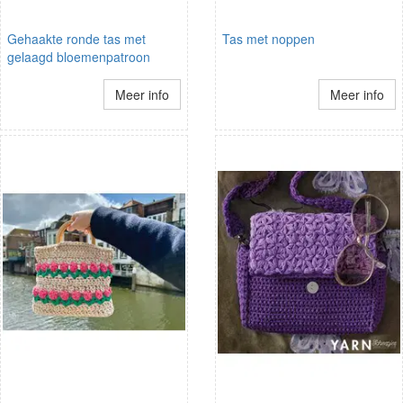
Gehaakte ronde tas met
Tas met noppen
gelaagd bloemenpatroon
Meer info
Meer info