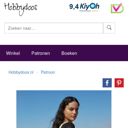
Zoeke
Winkel
Patronen
Boeken
Hobbydoos.nl
Patroon