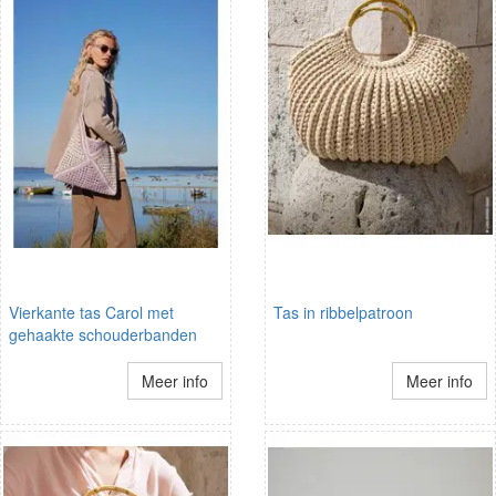
Vierkante tas Carol met
Tas in ribbelpatroon
gehaakte schouderbanden
Meer info
Meer info