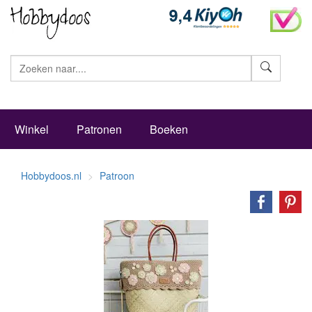
Zoeke
Winkel
Patronen
Boeken
Hobbydoos.nl
Patroon