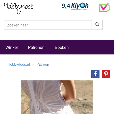
Zoeke
Winkel
Patronen
Boeken
Hobbydoos.nl
Patroon