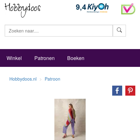
Zoeke
Winkel
Patronen
Boeken
Hobbydoos.nl
Patroon