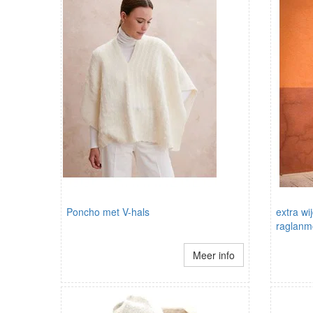
Poncho met V-hals
extra wij
raglan
Meer info