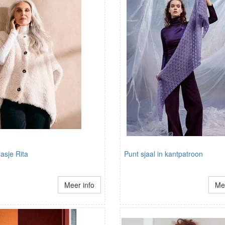
asje Rita
Punt sjaal in kantpatroon
Meer info
Mee