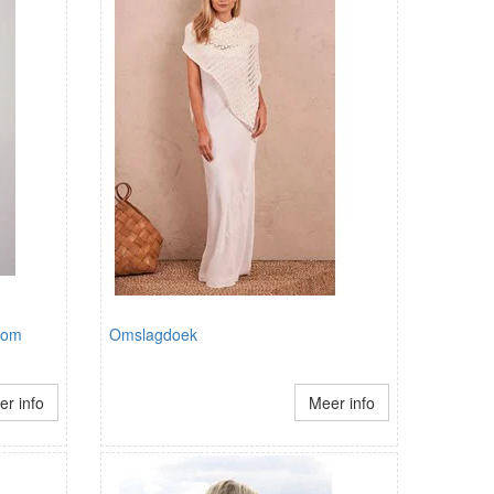
room
Omslagdoek
r info
Meer info