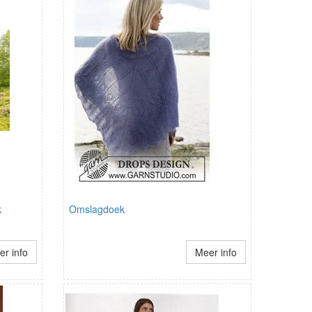
k
Omslagdoek
r info
Meer info