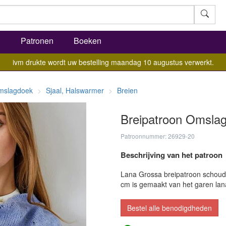
l
Patronen
Boeken
ivm drukte wordt uw bestelling maandag 10 augustus verwerkt.
mslagdoek
Sjaal, Halswarmer
Breien
Breipatroon Omslag
Patroonnummer: 26929-20
Beschrijving van het patroon
Lana Grossa breipatroon schoud
cm is gemaakt van het garen la
Bestel alle benodigdheden