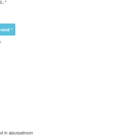
0,-*
verd *
n
d in ajourpatroon