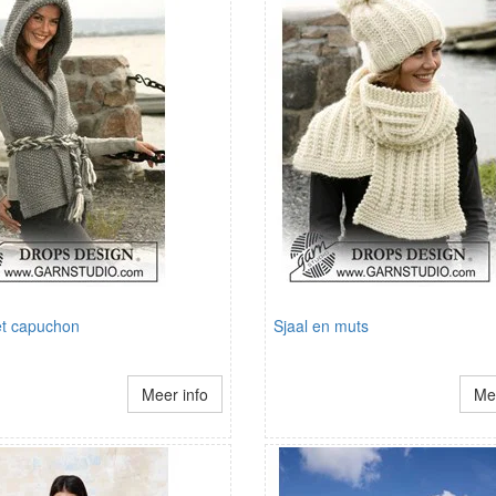
et capuchon
Sjaal en muts
Meer info
Mee