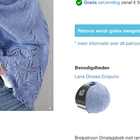
Gratis
verzending
vanaf € 5
Patroon wordt gratis meegele
* meer informatie over dit patroo
Benodigdheden
Lana Grossa Ecopuno
Breipatroon Omslagdoek met ran