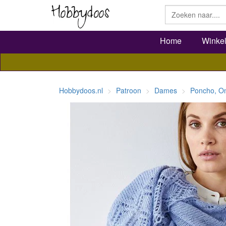
Home
Winke
Hobbydoos.nl
Patroon
Dames
Poncho, O