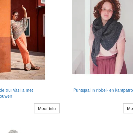
de trui Vasilia met
Puntsjaal in ribbel- en kantpat
mouwen
Meer info
Mee