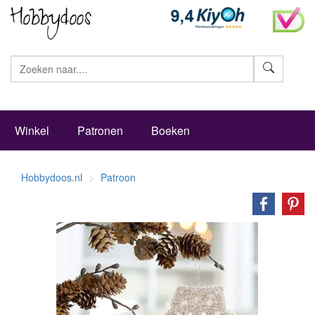
Zoeke
Winkel
Patronen
Boeken
Hobbydoos.nl
Patroon