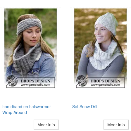
hoofdband en halswarmer
Set Snow Drift
Wrap Around
Meer info
Meer info