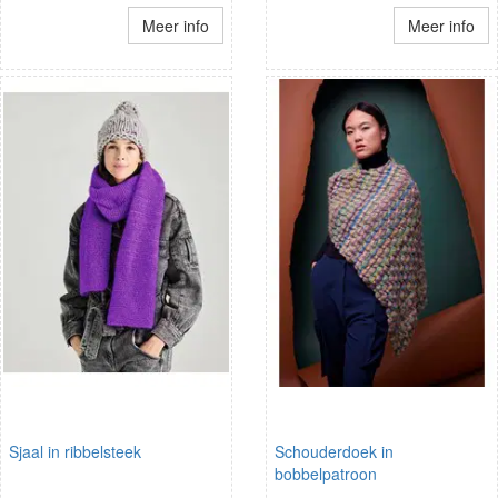
Meer info
Meer info
Sjaal in ribbelsteek
Schouderdoek in
bobbelpatroon