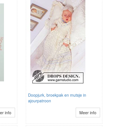
Doopjurk, broekpak en mutsje in
ajourpatroon
r info
Meer info