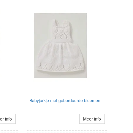
Babyjurkje met geborduurde bloemen
r info
Meer info