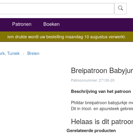
l
Patronen
Boeken
ivm drukte wordt uw bestelling maandag 10 augustus verwerkt.
urk, Tuniek
Breien
Breipatroon Babyjur
Patroonnummer: 27130-20
Beschrijving van het patroon
Phildar breipatroon babyjurkje m
Dit in tricot- en ajoursteek gebr
Helaas is dit patroo
Gerelateerde producten