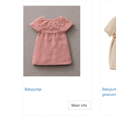
Babyjurkje
Babyjurk
geaccent
Meer info