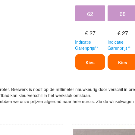
62
68
€ 27
€ 27
Indicatie
Indicatie
Garenprijs**
Garenprijs**
Kies
Kies
oter. Breiwerk is nooit op de millimeter nauwkeurig door verschil in bre
verfbad kan kleurverschil in het werkstuk ontstaan.
ben we onze prijzen afgerond naar hele euro's. Zie de winkelwagen vo