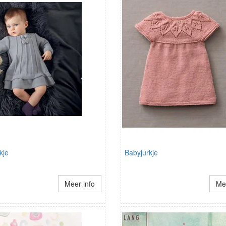
kje
Babyjurkje
Meer info
Mee