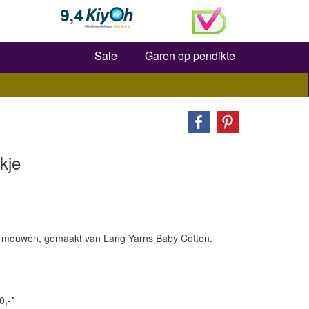
Zoeken
Sale
Garen op pendikte
kje
te mouwen, gemaakt van Lang Yarns Baby Cotton.
0,-*