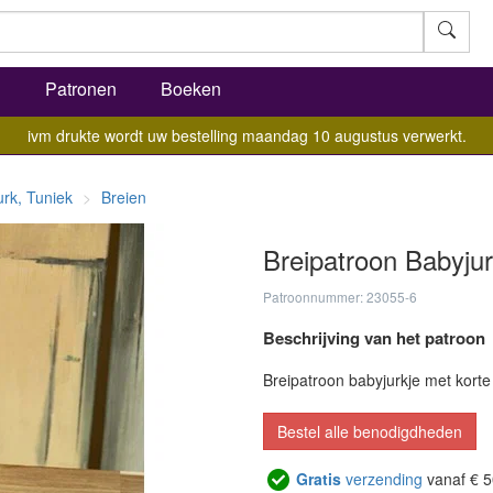
l
Patronen
Boeken
ivm drukte wordt uw bestelling maandag 10 augustus verwerkt.
urk, Tuniek
Breien
Breipatroon Babyjur
Patroonnummer: 23055-6
Beschrijving van het patroon
Breipatroon babyjurkje met kor
Bestel alle benodigdheden
Gratis
verzending
vanaf € 5