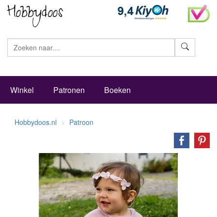
Zoeke
Winkel
Patronen
Boeken
Hobbydoos.nl
Patroon