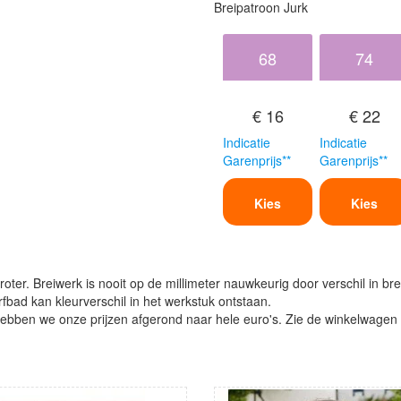
Breipatroon Jurk
68
74
€ 16
€ 22
Indicatie
Indicatie
Garenprijs**
Garenprijs**
Kies
Kies
oter. Breiwerk is nooit op de millimeter nauwkeurig door verschil in bre
verfbad kan kleurverschil in het werkstuk ontstaan.
ben we onze prijzen afgerond naar hele euro's. Zie de winkelwagen vo