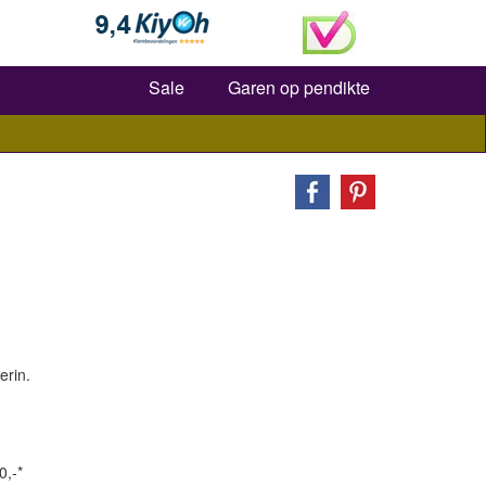
Zoeken
Sale
Garen op pendikte
erin.
0,-*