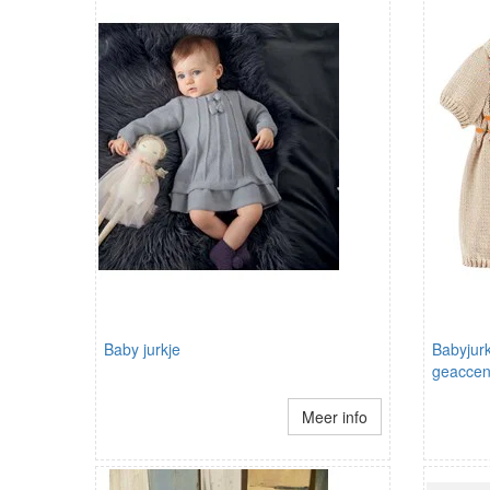
Baby jurkje
Babyjurk
geaccent
Meer info