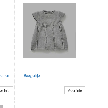
loemen
Babyjurkje
r info
Meer info