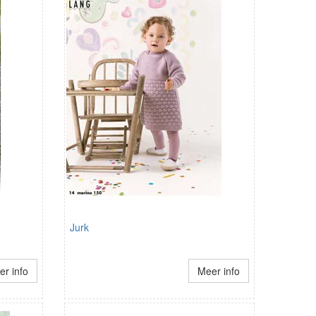
Jurk
r info
Meer info