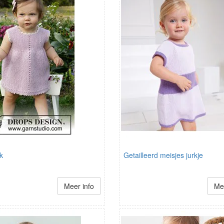
k
Getailleerd meisjes jurkje
Meer info
Mee