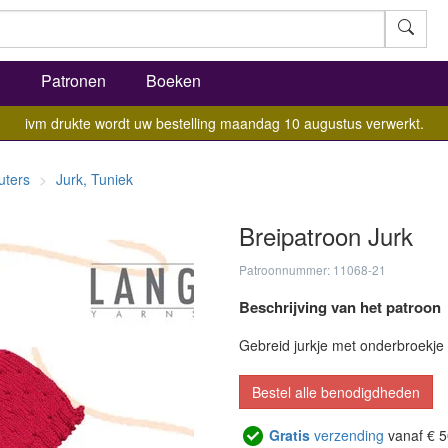
l
Patronen
Boeken
ivm drukte wordt uw bestelling maandag 10 augustus verwerkt.
uters
Jurk, Tuniek
Breipatroon Jurk
Patroonnummer: 11068-21
Beschrijving van het patroon
Gebreid jurkje met onderbroekje 
Bestel alle benodigdheden
Gratis
verzending
vanaf € 5