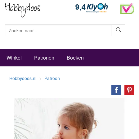
Zoeke
Winkel
Patronen
Boeken
Hobbydoos.nl
Patroon