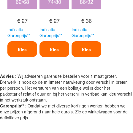
62/68
74/80
86/92
€ 27
€ 27
€ 36
Indicatie
Indicatie
Indicatie
Garenprijs**
Garenprijs**
Garenprijs**
Kies
Kies
Kies
Advies
: Wij adviseren garens te bestellen voor 1 maat groter.
Breiwerk is nooit op de millimeter nauwkeurig door verschil in breien
per persoon. Het versturen van een bolletje wol is door het
pakkettarief relatief duur en bij het verschil in verfbad kan kleurverschil
in het werkstuk ontstaan.
Garenprijs**
: Omdat we met diverse kortingen werken hebben we
onze prijzen afgerond naar hele euro's. Zie de winkelwagen voor de
definitieve prijs.