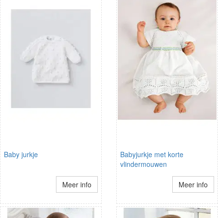
Baby jurkje
Babyjurkje met korte
vlindermouwen
Meer info
Meer info