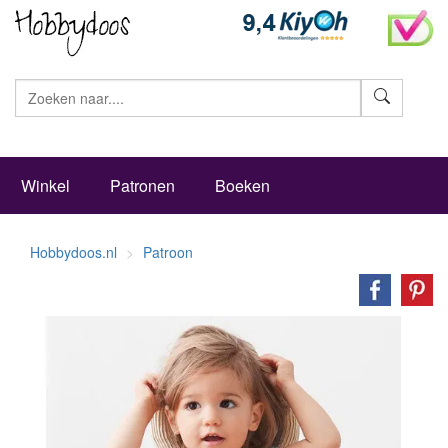
Zoeke
Winkel
Patronen
Boeken
Hobbydoos.nl
Patroon