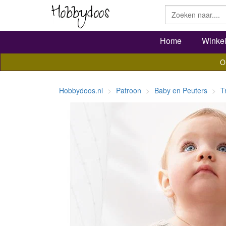
Home
Winke
O
Hobbydoos.nl
Patroon
Baby en Peuters
T