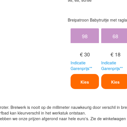
98, 68, 80/86
Breipatroon Babytruitje met rag
98
68
€ 30
€ 18
Indicatie
Indicatie
Garenprijs**
Garenprijs**
Kies
Kies
oter. Breiwerk is nooit op de millimeter nauwkeurig door verschil in bre
verfbad kan kleurverschil in het werkstuk ontstaan.
ben we onze prijzen afgerond naar hele euro's. Zie de winkelwagen vo