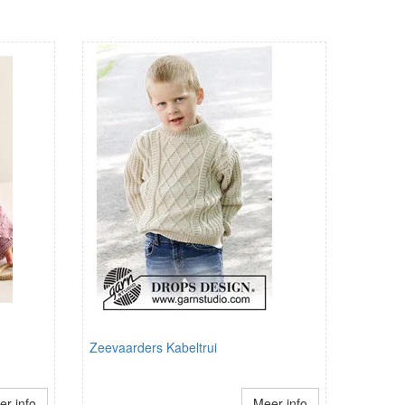
Zeevaarders Kabeltrui
r info
Meer info