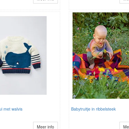
ui met walvis
Babytruitje in ribbelsteek
Meer info
Mee