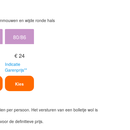
lanmouwen en wijde ronde hals
80/86
€ 24
Indicatie
Garenprijs**
Kies
ien per persoon. Het versturen van een bolletje wol is
or de definitieve prijs.