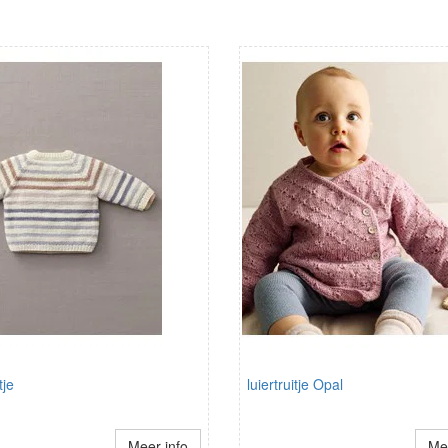
tje
luiertruitje Opal
Meer info
Mee