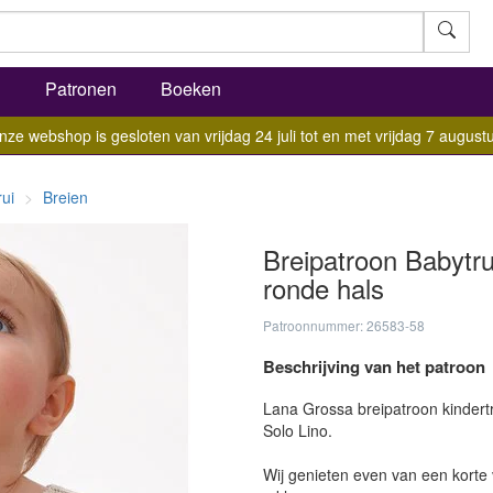
l
Patronen
Boeken
nze webshop is gesloten van vrijdag 24 juli tot en met vrijdag 7 augustu
rui
Breien
Breipatroon Babytr
ronde hals
Patroonnummer: 26583-58
Beschrijving van het patroon
Lana Grossa breipatroon kindert
Solo Lino.
Wij genieten even van een korte 