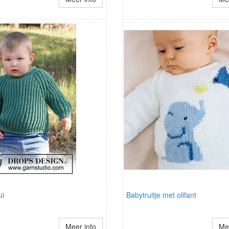
ui
Babytruitje met olifant
Meer info
Mee