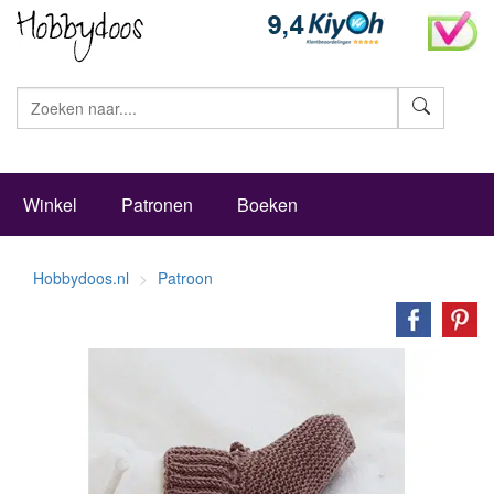
Zoeke
Winkel
Patronen
Boeken
Hobbydoos.nl
Patroon