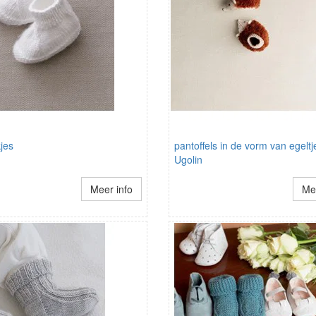
jes
pantoffels in de vorm van egeltj
Ugolin
Meer info
Mee