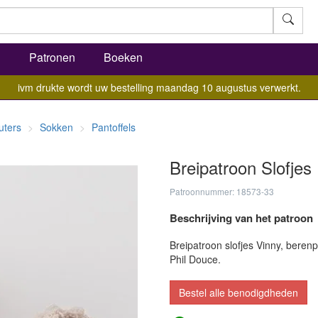
l
Patronen
Boeken
ivm drukte wordt uw bestelling maandag 10 augustus verwerkt.
uters
Sokken
Pantoffels
Breipatroon Slofjes
Patroonnummer: 18573-33
Beschrijving van het patroon
Breipatroon slofjes Vinny, berenp
Phil Douce.
Bestel alle benodigdheden