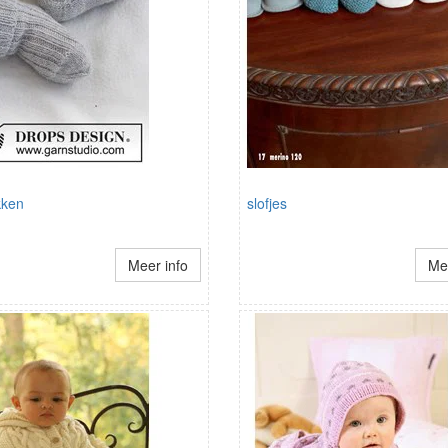
kken
slofjes
Meer info
Mee