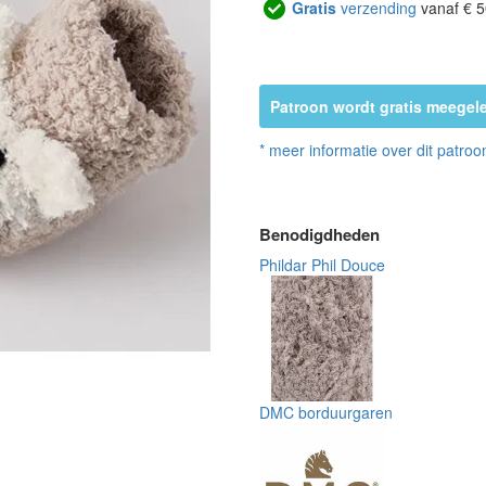
Gratis
verzending
vanaf € 5
Patroon wordt gratis meegele
* meer informatie over dit patroo
Benodigdheden
Phildar Phil Douce
DMC borduurgaren