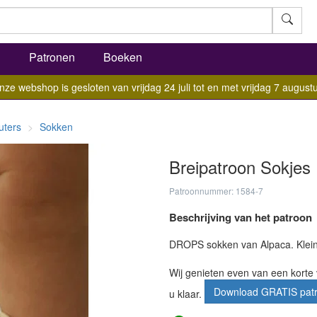
l
Patronen
Boeken
nze webshop is gesloten van vrijdag 24 juli tot en met vrijdag 7 augustu
uters
Sokken
Breipatroon Sokjes
Patroonnummer: 1584-7
Beschrijving van het patroon
DROPS sokken van Alpaca. Klei
Wij genieten even van een korte 
Download GRATIS pat
u klaar.