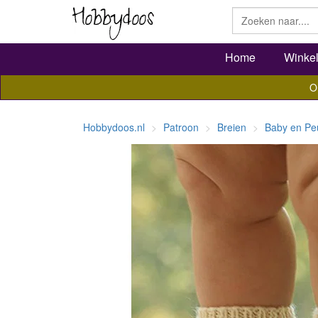
Home
Winke
O
Hobbydoos.nl
Patroon
Breien
Baby en Pe