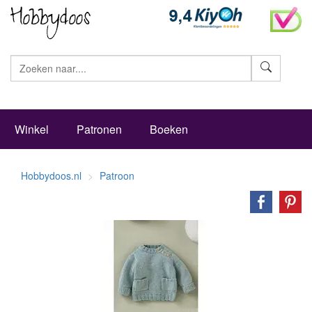
Zoeke
Winkel
Patronen
Boeken
Hobbydoos.nl
Patroon