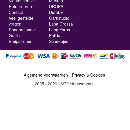
Klantenservice
Merken
Retourneren
DROPS
Contact
Durable
Veel gestelde
Garnstudio
vragen
Lana Grossa
Rondbreinaald
Lang Yarns
Gratis
Phildar
Breipatronen
Scheepjes
Algemene Voorwaarden
Privacy & Cookies
2005 - 2026 - VOF Hobbydoos.nl