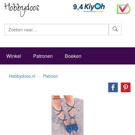
Zoeke
Winkel
Patronen
Boeken
Hobbydoos.nl
Patroon