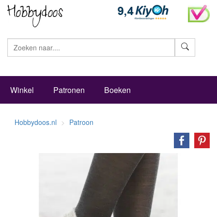
Zoeke
Winkel
Patronen
Boeken
Hobbydoos.nl
Patroon