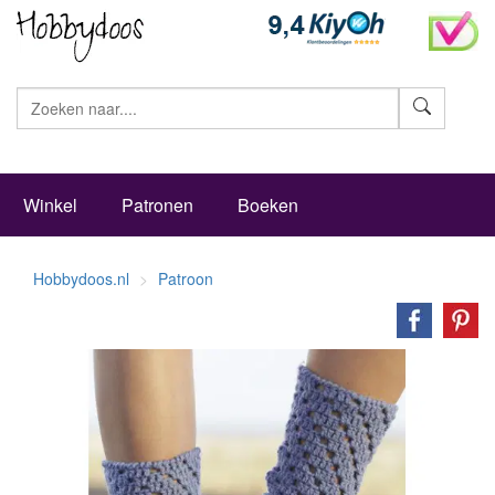
Zoeke
Winkel
Patronen
Boeken
Hobbydoos.nl
Patroon