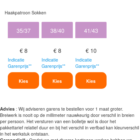
Haakpatroon Sokken
35/37
38/40
41/43
€ 8
€ 8
€ 10
Indicatie
Indicatie
Indicatie
Garenprijs**
Garenprijs**
Garenprijs**
Kies
Kies
Kies
Advies
: Wij adviseren garens te bestellen voor 1 maat groter.
Breiwerk is nooit op de millimeter nauwkeurig door verschil in breien
per persoon. Het versturen van een bolletje wol is door het
pakkettarief relatief duur en bij het verschil in verfbad kan kleurverschil
in het werkstuk ontstaan.
Garenprijs**
: Omdat we met diverse kortingen werken hebben we