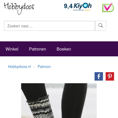
Zoeke
Winkel
Patronen
Boeken
Hobbydoos.nl
Patroon