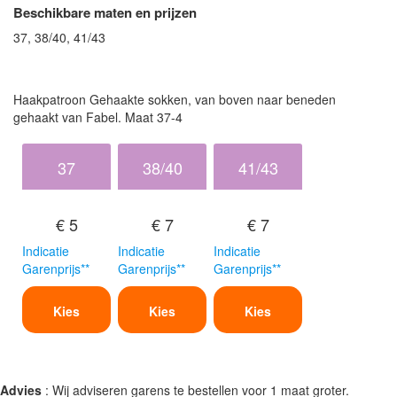
Beschikbare maten en prijzen
37, 38/40, 41/43
Haakpatroon Gehaakte sokken, van boven naar beneden
gehaakt van Fabel. Maat 37-4
37
38/40
41/43
€ 5
€ 7
€ 7
Indicatie
Indicatie
Indicatie
Garenprijs**
Garenprijs**
Garenprijs**
Kies
Kies
Kies
Advies
: Wij adviseren garens te bestellen voor 1 maat groter.