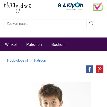
Zoeke
Winkel
Patronen
Boeken
Hobbydoos.nl
Patroon