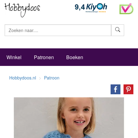
Zoeke
Winkel
Patronen
Boeken
Hobbydoos.nl
Patroon