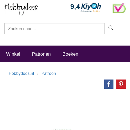
Zoeke
Winkel
Patronen
Boeken
Hobbydoos.nl
Patroon