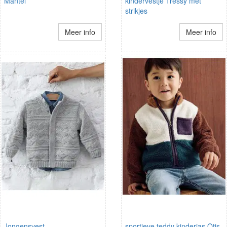
Mantel
kindervestje Tressy met
strikjes
Meer info
Meer info
Jongensvest
sportieve teddy kinderjas Otis