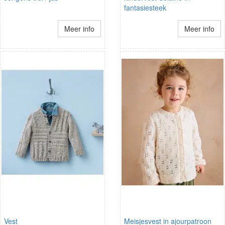
fantasiesteek
Meer info
Meer info
Vest
Meisjesvest in ajourpatroon