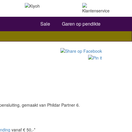
Zoeken
Sale
Garen op pendikte
ensluiting, gemaakt van Phildar Partner 6.
nding
vanaf € 50,-*