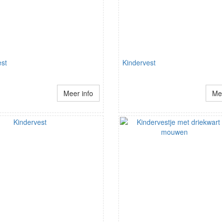
est
Kindervest
Meer info
Mee