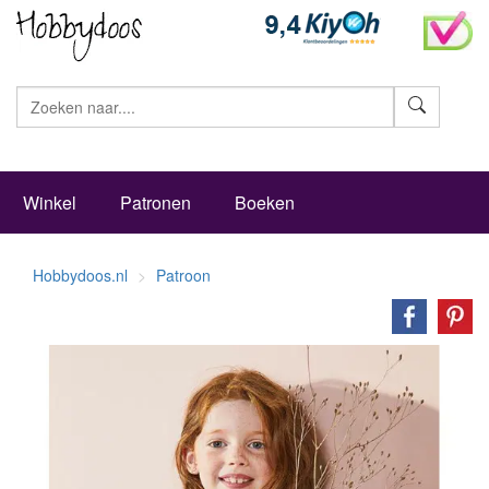
Zoeke
Winkel
Patronen
Boeken
Hobbydoos.nl
Patroon