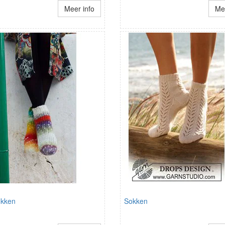
Meer info
Mee
okken
Sokken