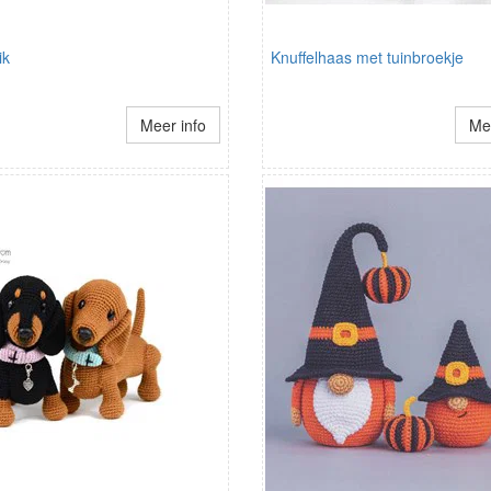
ik
Knuffelhaas met tuinbroekje
Meer info
Mee