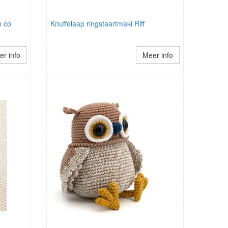
n co
Knuffelaap ringstaartmaki Riff
r info
Meer info