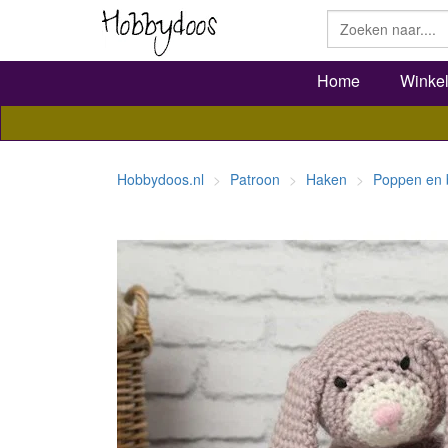
Home
Winke
Hobbydoos.nl
Patroon
Haken
Poppen en 