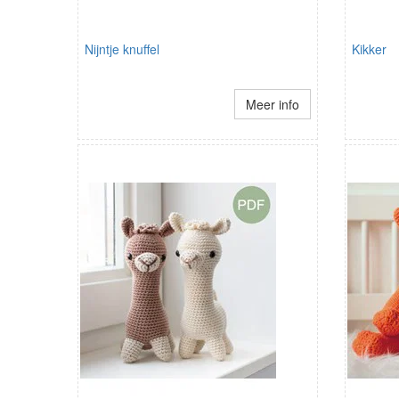
Nijntje knuffel
Kikker
Meer info