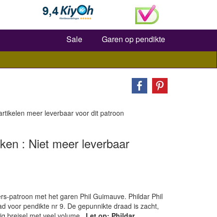
Zoeken
Sale
Garen op pendikte
 artikelen meer leverbaar voor dit patroon
ken : Niet meer leverbaar
 iers-patroon met het garen Phil Guimauve.
Phildar Phil
d voor pendikte nr 9. De gepunnikte draad is zacht,
tig breisel met veel volume.
Let op: Phildar