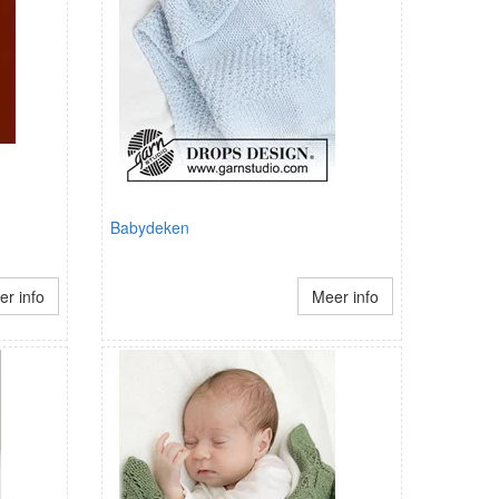
Babydeken
r info
Meer info