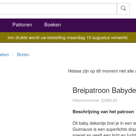
l
Patronen
Boeken
ivm drukte wordt uw bestelling maandag 10 augustus verwerkt.
eken
Breien
Helaas zijn op dit moment niet alle
Breipatroon Babyde
Patroonnummer: 22369-23
Beschrijving van het patroon
Dit baby dekentje brei je in een
Guimauve is een superlichte draa
soepel en geeft een licht en luch