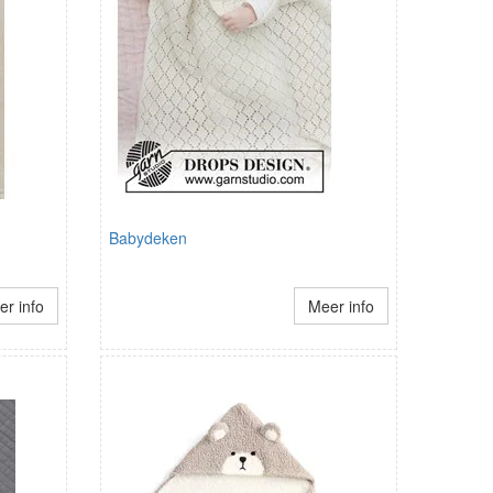
Babydeken
r info
Meer info