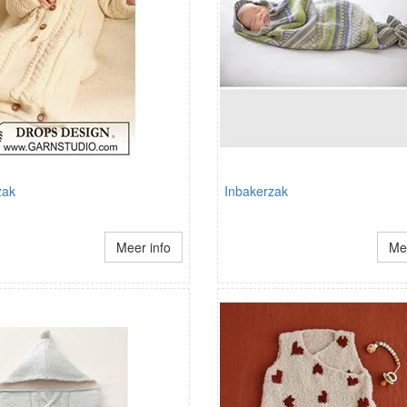
zak
Inbakerzak
Meer info
Mee