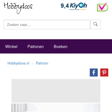
Zoeke
Winkel
Patronen
Boeken
Hobbydoos.nl
Patroon