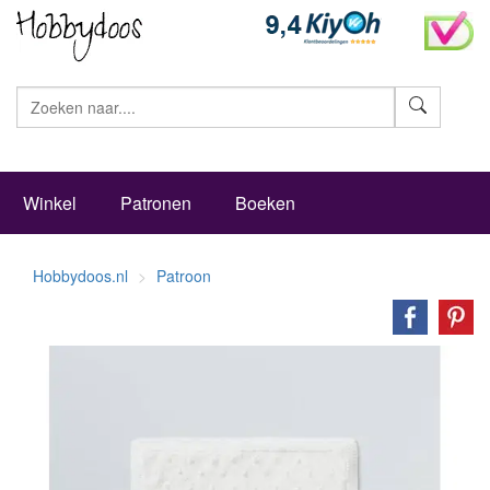
Zoeke
Winkel
Patronen
Boeken
Hobbydoos.nl
Patroon