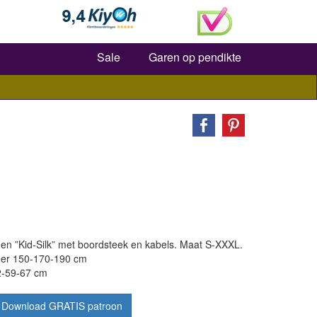
Zoeken
Sale
Garen op pendikte
n ”Kid-Silk” met boordsteek en kabels. Maat S-XXXL.
eer 150-170-190 cm
2-59-67 cm
Download GRATIS patroon