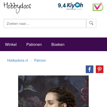
Zoeke
Winkel
Patronen
Boeken
Hobbydoos.nl
Patroon