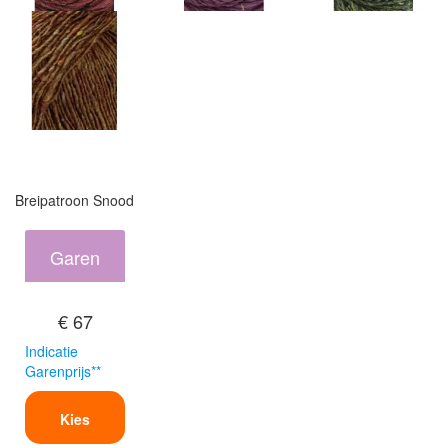
Breipatroon Snood
Garen
€ 67
Indicatie
Garenprijs**
Kies