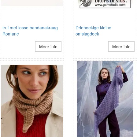
trui met losse bandanakraag
Driehoekige kleine
Romane
omslagdoek
Meer info
Meer info