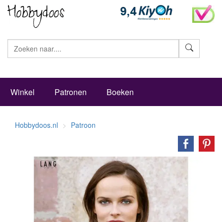
Zoeke
Winkel
Patronen
Boeken
Hobbydoos.nl
Patroon