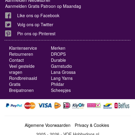
Aanmelden Gratis Patroon op Maandag
Like ons op Facebook
Volg ons op Twitter
Pin ons op Pinterest
Klantenservice
Merken
Retourneren
DROPS
Contact
Durable
Veel gestelde
Garnstudio
vragen
Lana Grossa
Rondbreinaald
Lang Yarns
Gratis
Phildar
Breipatronen
Scheepjes
Algemene Voorwaarden
Privacy & Cookies
2005 - 2026 - VOF Hobbydoos.nl