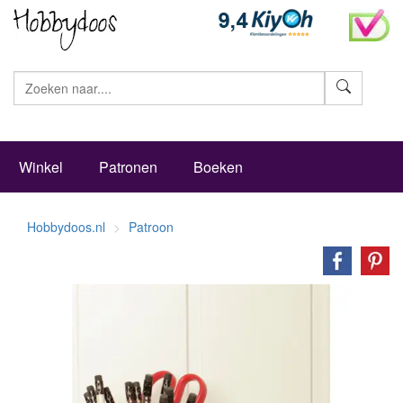
Zoeke
Winkel
Patronen
Boeken
Hobbydoos.nl
Patroon