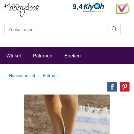
Zoeke
Winkel
Patronen
Boeken
Hobbydoos.nl
Patroon