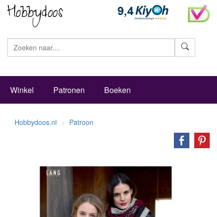
Zoeke
Winkel
Patronen
Boeken
Hobbydoos.nl
Patroon