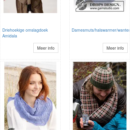
Driehoekige omslagdoek
Damesmuts/halswarmer/wante
Amidala
Meer info
Meer info