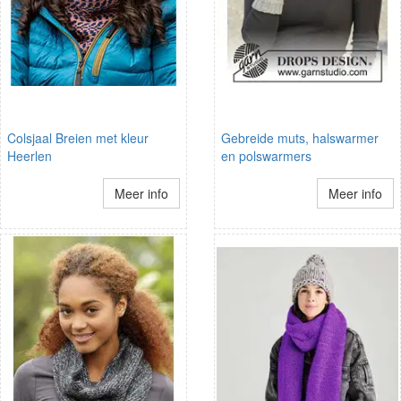
Colsjaal Breien met kleur
Gebreide muts, halswarmer
Heerlen
en polswarmers
Meer info
Meer info